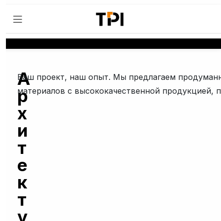
А
Ваш проект, наш опыт. Мы предлагаем продуманн
р
материалов с высококачественной продукцией, п
х
и
т
е
к
т
у