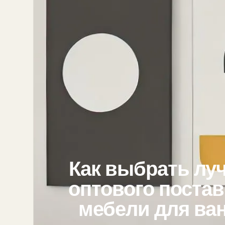
Как выбрать лу
оптового поста
мебели для ва