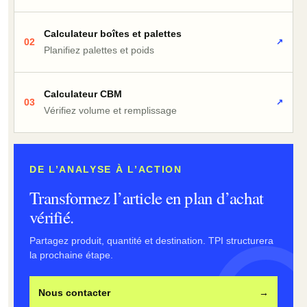
Calculateur boîtes et palettes
02
↗
Planifiez palettes et poids
Calculateur CBM
03
↗
Vérifiez volume et remplissage
DE L’ANALYSE À L’ACTION
Transformez l’article en plan d’achat
vérifié.
Partagez produit, quantité et destination. TPI structurera
la prochaine étape.
Nous contacter
→