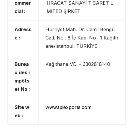
ommer
İHRACAT SANAYİ TİCARET L
cial :
İMİTED ŞİRKETİ
Adress
Hürriyet Mah. Dr. Cemil Bengü
e :
Cad. No : 8 İç Kapı No : 1 Kağıth
ane/İstanbul, TÜRKİYE
Burea
Kağıthane VD. – 3302818140
u des i
mpôts
et No :
Site w
www.tpiexports.com
eb :