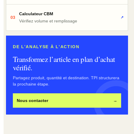
Calculateur CBM
03
↗
Vérifiez volume et remplissage
DE L’ANALYSE À L’ACTION
Transformez l’article en plan d’achat
vérifié.
Partagez produit, quantité et destination. TPI structurera
la prochaine étape.
Nous contacter
→