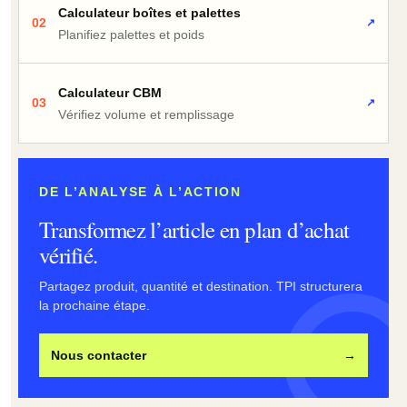
Calculateur boîtes et palettes
02
↗
Planifiez palettes et poids
Calculateur CBM
03
↗
Vérifiez volume et remplissage
DE L’ANALYSE À L’ACTION
Transformez l’article en plan d’achat
vérifié.
Partagez produit, quantité et destination. TPI structurera
la prochaine étape.
Nous contacter
→